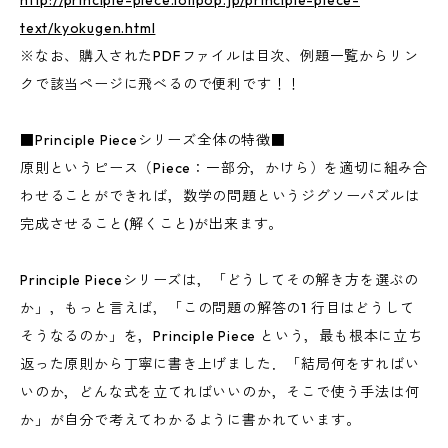
http://principle-piece.lolipop.jp/principle-piece-
text/kyokugen.html
※なお、購入されたPDFファイルは目次、例題一覧からリン
クで該当ページに飛べるので便利です！！
■Principle Pieceシリーズ全体の特徴■
原則というピース（Piece：一部分，かけら）を適切に組み合
わせることができれば，数学の問題というジグソーパズルは
完成させること(解くこと)が出来ます。
Principle Pieceシリーズは，「どうしてその解き方を選ぶの
か」，もっと言えば，「この問題の解答の1 行目はどうして
そうなるのか」を，Principle Piece という，最も根本に立ち
返った原則から丁寧に書き上げました．「結局何をすればい
いのか，どんな式を立てればいいのか，そこで使う手法は何
か」が自分で考えてわかるように書かれています。