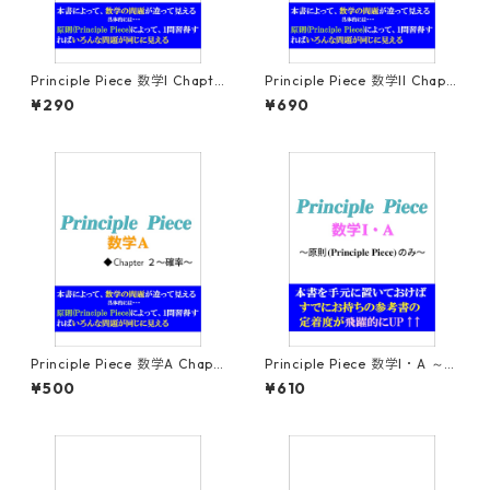
Principle Piece 数学I Chapte
Principle Piece 数学II Chapt
r2～論理と集合～
er6～微分法～
¥290
¥690
Principle Piece 数学A Chapt
Principle Piece 数学I・A ～原
er2～確率～
則(Principle Piece)のみ～
¥500
¥610