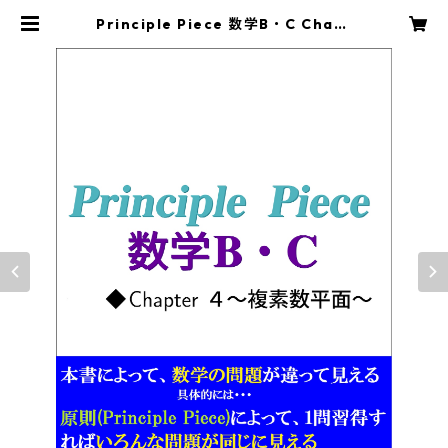
Principle Piece 数学B・C Chapt
er4～複素数平面～ | principle