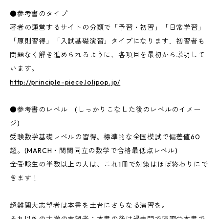
●参考書のタイプ
著者の運営するサイトの分類で「予習・初習」「日常学習」
「原則習得」「入試基礎演習」タイプになります．初習者も
問題なく解き進められるように、各項目を最初から説明して
います。
http://principle-piece.lolipop.jp/
●参考書のレベル (しっかりこなした後のレベルのイメー
ジ)
受験数学基礎レベルの習得。標準的な全国模試で偏差値60
超。(MARCH・関関同立の数学で合格最低点レベル)
全受験生の半数以上の人は、これ1冊で対策はほぼ終わりにで
きます！
超難関大志望者は本書を土台にさらなる演習を。