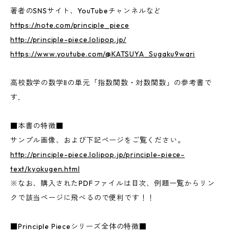
著者のSNSサイト、YouTubeチャンネルなど
https://note.com/principle_piece
http://principle-piece.lolipop.jp/
https://www.youtube.com/@KATSUYA_Sugaku9wari
高校数学の数学IIの単元「指数関数・対数関数」の参考書で
す．
■本書の特徴■
サンプル画像、および下記ページをご覧ください。
http://principle-piece.lolipop.jp/principle-piece-
text/kyokugen.html
※なお、購入されたPDFファイルは目次、例題一覧からリン
クで該当ページに飛べるので便利です！！
■Principle Pieceシリーズ全体の特徴■