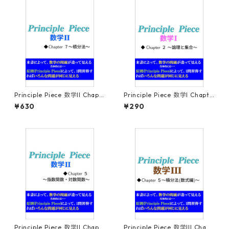
Principle Piece 数学II Chapt
Principle Piece 数学I Chapte
er7～積分法～
r2～論理と集合～
¥630
¥290
Principle Piece 数学II Chapt
Principle Piece 数学III Chapt