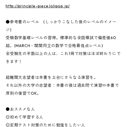
http://principle-piece.lolipop.jp/
●参考書のレベル (しっかりこなした後のレベルのイメー
ジ)
受験数学基礎レベルの習得。標準的な全国模試で偏差値60
超。(MARCH・関関同立の数学で合格最低点レベル)
全受験生の半数以上の人は、これ1冊で対策はほぼ終わりにで
きます！
超難関大志望者は本書を土台にさらなる演習を。
それ以外の大学の志望者：本書の後は過去問で演習⇔本書で
原則の復習でOK。
●おススメな人
◎初めて学習する人
◎定期テスト対策のために勉強をしたい人