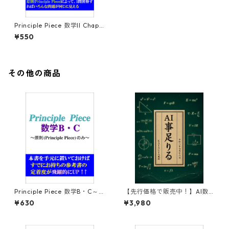
Principle Piece 数学II Chapt
er5～指数関数・対数関数～
¥550
その他の商品
Principle Piece 数学B・C～原
【先行価格で販売中！】AI数
則(Principle Piece)のみ～
学教材作成セット
¥630
¥3,980