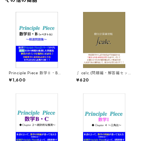
その他の商品
Principle Piece 数学Ⅱ・B
∫ calc.(問題編・解答編セッ
(+ベクトル) ～精選問題集～
ト)
¥1,600
¥620