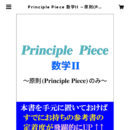
Principle Piece 数学II ～原則(Pri
nciple Piece)のみ～ | principle