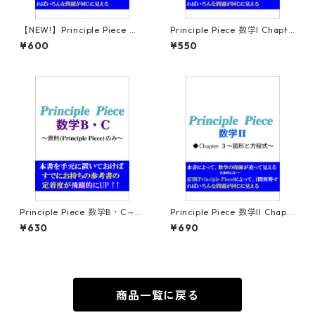
【NEW!】Principle Piece 数
Principle Piece 数学I Chapte
学B・C Chapter2～統計的な
r4～三角比～
¥600
¥550
推測～
Principle Piece 数学B・C～原
Principle Piece 数学II Chapt
則(Principle Piece)のみ～
er3～図形と方程式～
¥630
¥690
商品一覧に戻る