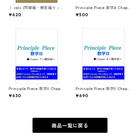
∫ calc.(問題編・解答編セッ
Principle Piece 数学A Chapt
ト)
er2～確率～
¥620
¥500
Principle Piece 数学II Chapt
Principle Piece 数学II Chapt
er7～積分法～
er6～微分法～
¥630
¥690
商品一覧に戻る