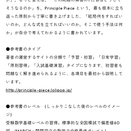
か」，もっと言えば，「この問題の解答の1 行目はどうして
そうなるのか」を，Principle Piece という，最も根本に立ち
返った原則から丁寧に書き上げました．「結局何をすればい
いのか，どんな式を立てればいいのか，そこで使う手法は何
か」が自分で考えてわかるように書かれています。
●参考書のタイプ
著者の運営するサイトの分類で「予習・初習」「日常学習」
「原則習得」「入試基礎演習」タイプになります．初習者も
問題なく解き進められるように、各項目を最初から説明して
います。
http://principle-piece.lolipop.jp/
●参考書のレベル (しっかりこなした後のレベルのイメー
ジ)
受験数学基礎レベルの習得。標準的な全国模試で偏差値60