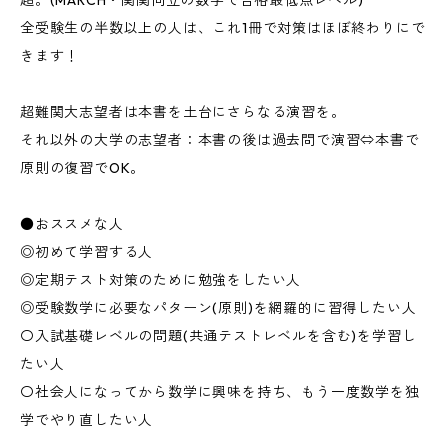
超。(MARCH・関関同立の数学で合格最低点レベル)
全受験生の半数以上の人は、これ1冊で対策はほぼ終わりにで
きます！
超難関大志望者は本書を土台にさらなる演習を。
それ以外の大学の志望者：本書の後は過去問で演習⇔本書で
原則の復習でOK。
●おススメな人
◎初めて学習する人
◎定期テスト対策のために勉強をしたい人
◎受験数学に必要なパターン(原則)を網羅的に習得したい人
〇入試基礎レベルの問題(共通テストレベルを含む)を学習し
たい人
〇社会人になってから数学に興味を持ち、もう一度数学を独
学でやり直したい人