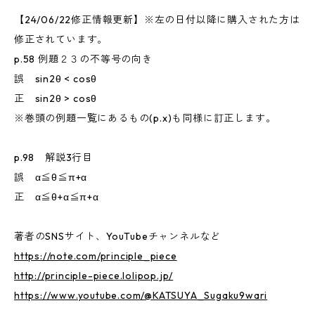
【24/06/22修正情報更新】※左の日付以降に購入された方は
修正されています。
p.58 例題２３の不等号の向き
誤 sin2θ < cosθ
正 sin2θ > cosθ
※巻頭の例題一覧にあるもの(p.x)も同様に訂正します。
p.98 解説3行目
誤 α≦θ≦π+α
正 α≦θ+α≦π+α
著者のSNSサイト、YouTubeチャンネルなど
https://note.com/principle_piece
http://principle-piece.lolipop.jp/
https://www.youtube.com/@KATSUYA_Sugaku9wari