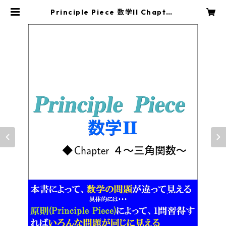
Principle Piece 数学II Chapter
4～三角関数～ | principle