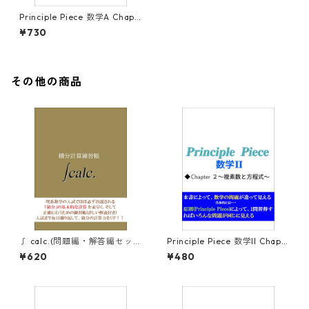
Principle Piece 数学A Chapt
er3～整数～
¥730
その他の商品
∫ calc.(問題編・解答編セッ
Principle Piece 数学II Chapt
ト)
er2～複素数と方程式～
¥620
¥480