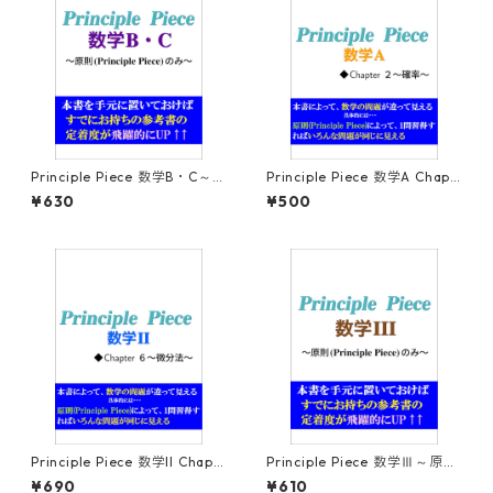
Principle Piece 数学B・C～原
Principle Piece 数学A Chapt
則(Principle Piece)のみ～
er2～確率～
¥630
¥500
Principle Piece 数学II Chapt
Principle Piece 数学Ⅲ～原則
er6～微分法～
(Principle Piece)のみ～
¥690
¥610