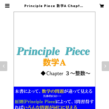
Principle Piece 数学A Chapter
3～整数～ | principle