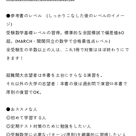
●参考書のレベル (しっかりこなした後のレベルのイメー
ジ)
受験数学基礎レベルの習得。標準的な全国模試で偏差値60
超。(MARCH・関関同立の数学で合格最低点レベル)
全受験生の半数以上の人は、これ1冊で対策はほぼ終わりにで
きます！
超難関大志望者は本書を土台にさらなる演習を。
それ以外の大学の志望者：本書の後は過去問で演習⇔本書で
原則の復習でOK。
●おススメな人
◎初めて学習する人
◎定期テスト対策のために勉強をしたい人
◎受験数学に必要なパターン(原則)を網羅的に習得したい人